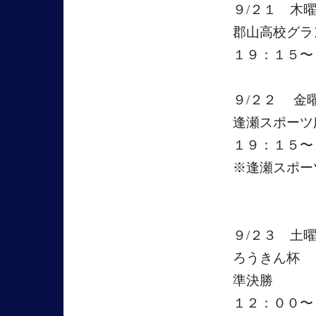
９/２１ 木
郡山高校グ
１９：１５〜
９/２２ 金
逢瀬スポーツ
１９：１５〜
※逢瀬スポー
９/２３ 土
ろうきん杯
準決勝
１２：００〜