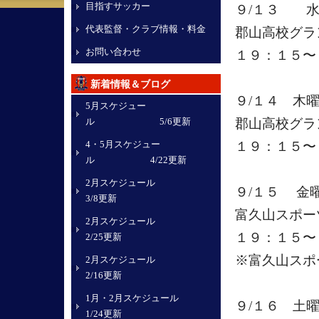
目指すサッカー
９/１３ 
代表監督・クラブ情報・料金
郡山高校グ
お問い合わせ
１９：１５〜
新着情報＆ブログ
９/１４ 木
5月スケジュー
ル 5/6更新
郡山高校グ
4・5月スケジュー
１９：１５〜
ル 4/22更新
2月スケジュール
９/１５ 金
3/8更新
富久山スポー
2月スケジュール
１９：１５〜
2/25更新
※富久山スポ
2月スケジュール
2/16更新
1月・2月スケジュール
９/１６ 土
1/24更新