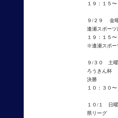
１９：１５〜
９/２９ 金
逢瀬スポーツ
１９：１５〜
※逢瀬スポー
９/３０ 土
ろうきん杯
決勝
１０：３０〜
１０/１ 日
県リーグ