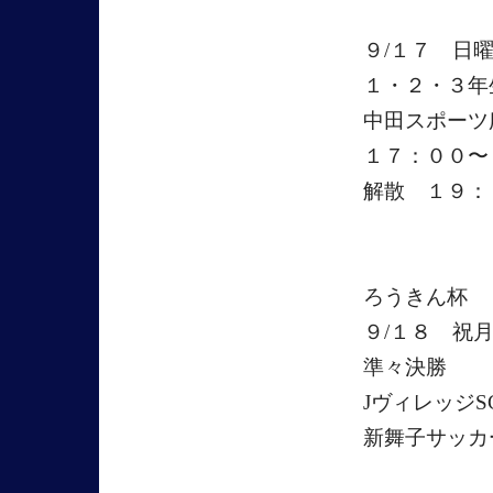
９/１７ 日
１・２・３年
中田スポーツ
１７：００〜
解散 １９：
ろうきん杯
９/１８ 祝
準々決勝
JヴィレッジS
新舞子サッカ