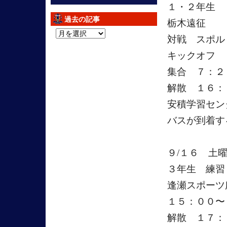
１・２年生
過去の記事
栃木遠征
過
対戦 スポル
去
キックオフ 
の
記
集合 ７：
事
解散 １６
安積学習セン
バスが到着す
９/１６ 土
３年生 練習
逢瀬スポーツ
１５：００〜
解散 １７：