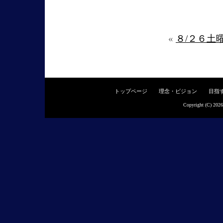
«
８/２６土
トップページ
理念・ビジョン
目指
Copyright (C) 202