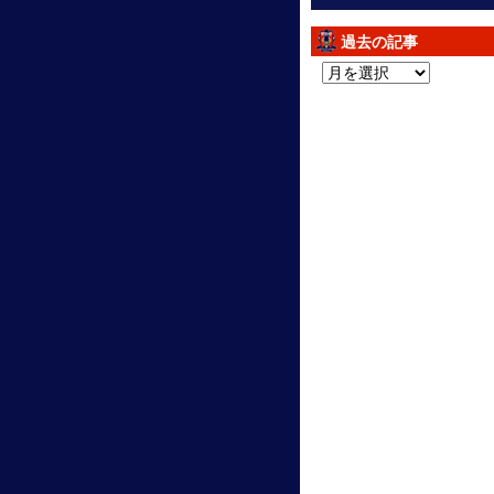
過去の記事
過
去
の
記
事