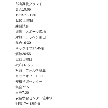
郡山高校グランド
集合19:05
19:15〜21:30
3/20 土曜日
練習試合
須賀川スポーツ広場
対戦 ラッヘン郡山
集合16:30
キックオフ17:45頃
解散20:55
3/21日曜日
Jヴィレッジ
対戦 フォルテ福島
キックオフ 10:30
安積学習センター
集合7:15
出発7:20
安積学習センター駐車場
到着17〜18時頃