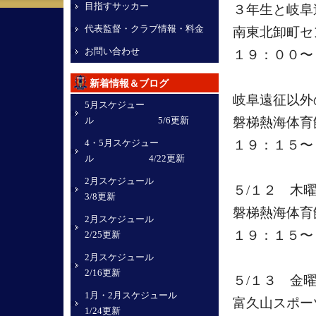
目指すサッカー
３年生と岐阜
代表監督・クラブ情報・料金
南東北卸町セ
お問い合わせ
１９：００〜
新着情報＆ブログ
岐阜遠征以外
5月スケジュー
ル 5/6更新
磐梯熱海体育
4・5月スケジュー
１９：１５〜
ル 4/22更新
2月スケジュール
５/１２ 木
3/8更新
磐梯熱海体育
2月スケジュール
１９：１５〜
2/25更新
2月スケジュール
2/16更新
５/１３ 金
1月・2月スケジュール
富久山スポー
1/24更新