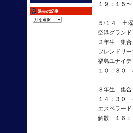
１９：１５〜
過去の記事
過
５/１４ 土
去
空港グランド
の
記
２年生 集合
事
フレンドリー
福島ユナイテ
１０：３０ 
３年生 集
１４：３０ 
エスペラード
解散 １６：