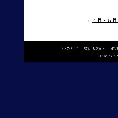
«
４月・５
トップページ
理念・ビジョン
目指
Copyright (C) 202