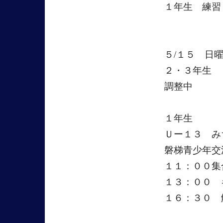
１年生 練習
５/１５ 日
２・３年生
調整中
１年生
Ｕー１３ み
磐梯青少年交
１１：００集
１３：００ 
１６：３０ 