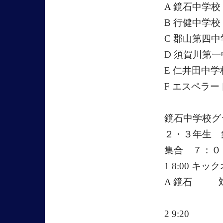
A 鏡石中学校
B 行健中学校
C 郡山第四中
D 須賀川第
E 仁井田中学
F エスペラー
鏡石中学校グ
２・３年生 
集合 ７：０
1 8:00 キッ
A 鏡石 
2 9:20