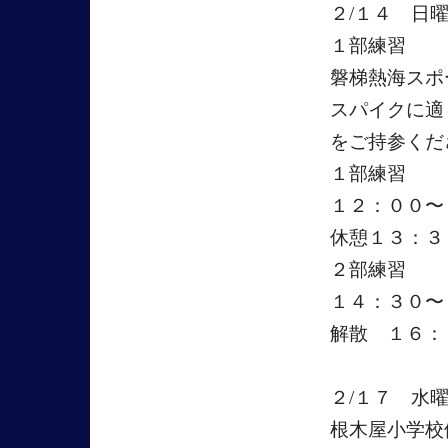
２/１４ 日
１部練習
磐梯熱海スポ
スパイクに適
をご持参くだ
１部練習
１２：００〜
休憩１３：３
２部練習
１４：３０〜
解散 １６：
２/１７ 水
根木屋小学校