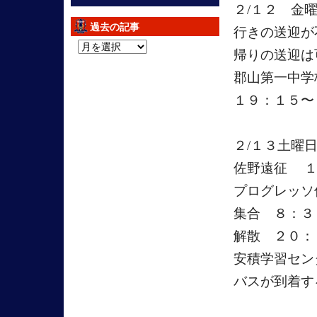
２/１２ 金
過去の記事
行きの送迎が
過
帰りの送迎は
去
郡山第一中学
の
記
１９：１５〜
事
２/１３土曜
佐野遠征 １
プログレッソ
集合 ８：
解散 ２０：
安積学習セン
バスが到着す