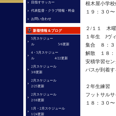
目指すサッカー
根木屋小学校
代表監督・クラブ情報・料金
１９：３０〜
お問い合わせ
２/１１ 木
新着情報＆ブログ
１年生 Jヴ
5月スケジュー
ル 5/6更新
集合 ８：
4・5月スケジュー
解散 １８：
ル 4/22更新
安積学習セン
2月スケジュール
バスが到着す
3/8更新
2月スケジュール
２年生練習
2/25更新
フットサルサ
2月スケジュール
2/16更新
１８：３０〜
1月・2月スケジュール
1/24更新