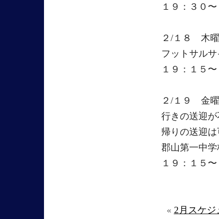
１９：３０〜
２/１８ 木
フットサルサ
１９：１５〜
２/１９ 金
行きの送迎が
帰りの送迎は
郡山第一中学
１９：１５〜
«
2月スケジ