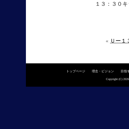
１３：３０キ
«
Ｕー
トップページ
理念・ビジョン
目指
Copyright (C) 202