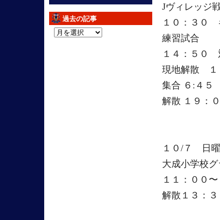
Jヴィレッジ
過去の記事
１０：３０ 
過
練習試合
去
１４：５０ 
の
記
現地解散 １
事
集合 ６:４
解散 １９：
１０/７ 日
大成小学校グ
１１：００〜
解散１３：３