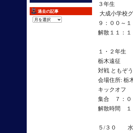
３年生
過去の記事
大成小学校グ
過
９：００～１
去
解散１１：１
の
記
事
１・２年生
栃木遠征
対戦 ともぞう
会場住所: 
キックオフ 
集合 ７：
解散時間 １
５/３０ 水