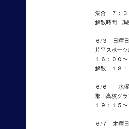
集合 ７：３
解散時間 調
６/３ 日曜
片平スポーツ
１６：００〜
解散 １８：
６/６ 水
郡山高校グ
１９：１５〜
６/７ 木曜